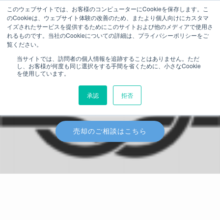
このウェブサイトでは、お客様のコンピューターにCookieを保存します。こ
のCookieは、ウェブサイト体験の改善のため、またより個人向けにカスタマ
イズされたサービスを提供するためにこのサイトおよび他のメディアで使用さ
れるものです。当社のCookieについての詳細は、プライバシーポリシーをご
覧ください。
当サイトでは、訪問者の個人情報を追跡することはありません。ただ
相続・売却を一気通貫でサポートい
し、お客様が何度も同じ選択をする手間を省くために、小さなCookie
を使用しています。
たします
承認
拒否
むすび不動産｜C.s合同会社（シードッツ）
売却のご相談はこちら